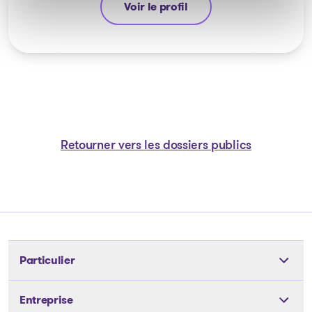
Voir le profil
Guyllaume Amiot
Retourner vers les dossiers publics
Particulier
Outils
Entreprise