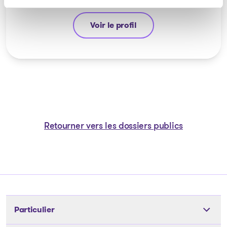
Voir le profil
Stéphane Gauvin
Retourner vers les dossiers publics
Particulier