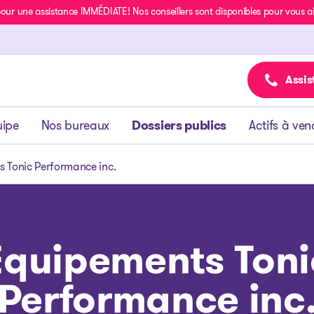
r une assistance IMMÉDIATE! Nos conseillers sont disponibles pour vous aide
Assis
uipe
Nos bureaux
Dossiers publics
Actifs à ven
 Tonic Performance inc.
Équipements Toni
Performance inc