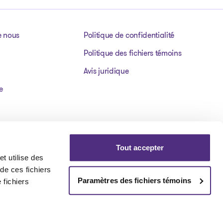
e nous
Politique de confidentialité
Politique des fichiers témoins
Avis juridique
e
Tout accepter
t utilise des
 de ces fichiers
Paramètres des fichiers témoins
 fichiers
Visit our facebookpage
Visit our instagrampage
Visit our youtubepage
Visit our tiktokp