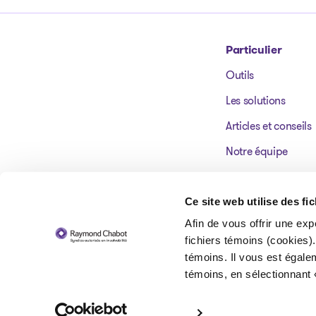
Particulier
Outils
Aller à la page d'accueil
Les solutions
Articles et conseils
Notre équipe
Nos bureaux
Témoignages
Ce site web utilise des fi
Afin de vous offrir une exp
FAQ
fichiers témoins (cookies).
témoins. Il vous est égale
témoins, en sélectionnant 
© 2026 Raymond Chabot inc. Syndics autorisés en insolvabilité