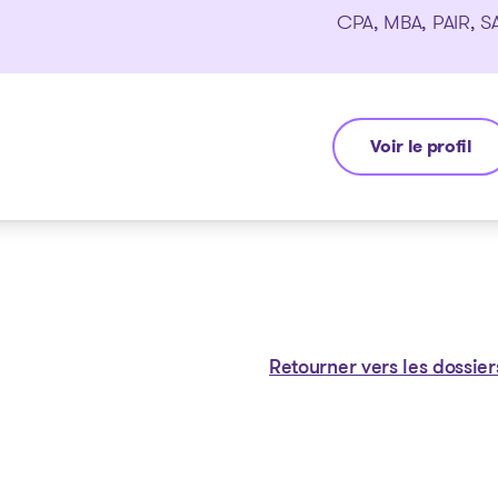
CPA, MBA, PAIR, SA
Voir le profil
Yannick Bouras
Retourner vers les dossier