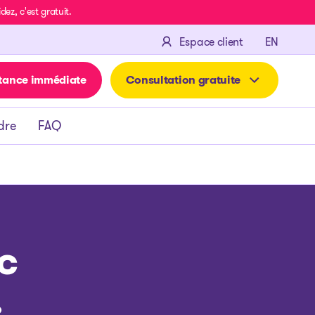
z, c'est gratuit.
ENGLIS
Espace client
EN
tance immédiate
Consultation gratuite
dre
FAQ
c
.