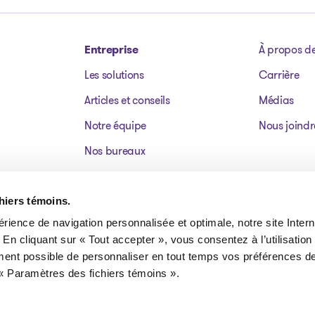
Entreprise
À propos d
Les solutions
Carrière
Articles et conseils
Médias
Notre équipe
Nous joindr
Nos bureaux
Dossiers publics
Actifs à vendre
chiers témoins.
érience de navigation personnalisée et optimale, notre site Interne
FAQ
 En cliquant sur « Tout accepter », vous consentez à l’utilisation
ment possible de personnaliser en tout temps vos préférences de
« Paramètres des fichiers témoins ».