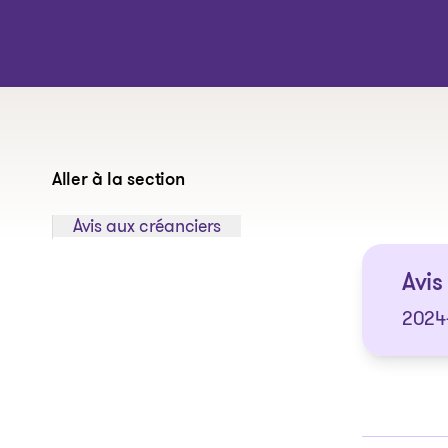
Aller à la section
Sauter à la section:
Avis aux créanciers
Avis
2024-