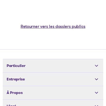
Retourner vers les dossiers publics
Particulier
Outils
Entreprise
Les solutions
Les solutions
À Propos
Articles et conseils
Articles et conseils
Notre équipe
À propos de nous