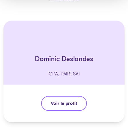
Dominic Deslandes
CPA, PAIR, SAI
Voir le profil
Dominic Deslandes