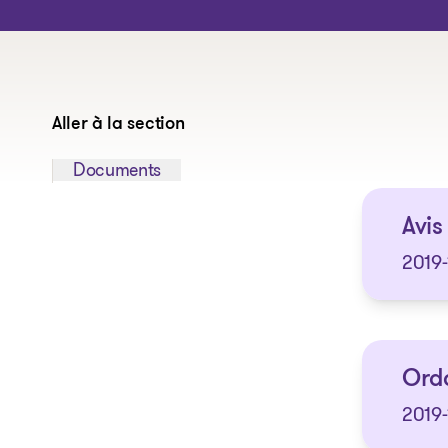
Aller à la section
Sauter à la section:
Documents
Avis
2019-
Ordo
2019-