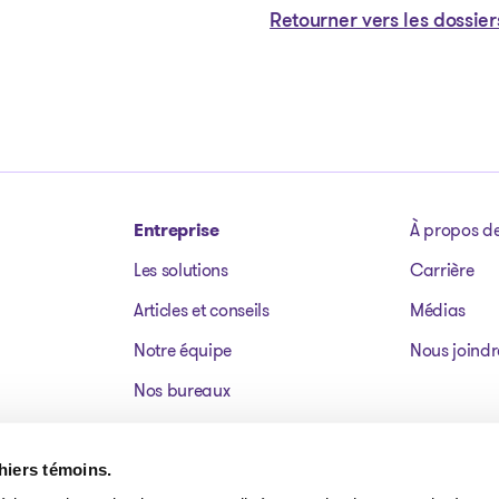
Retourner vers les dossier
Entreprise
À propos d
Les solutions
Carrière
Articles et conseils
Médias
Notre équipe
Nous joindr
Nos bureaux
Dossiers publics
Actifs à vendre
chiers témoins.