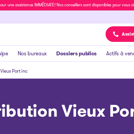
r une assistance IMMÉDIATE! Nos conseillers sont disponibles pour vous aide
Assis
uipe
Nos bureaux
Dossiers publics
Actifs à ven
 Vieux Port inc
ribution Vieux Por