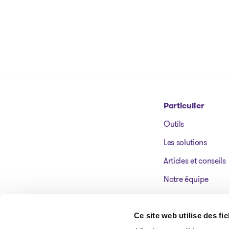
Particulier
Outils
Aller à la page d'accueil
Les solutions
Articles et conseils
Notre équipe
Nos bureaux
Témoignages
Ce site web utilise des fi