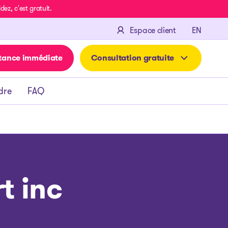
z, c'est gratuit.
ENGLIS
Espace client
EN
tance immédiate
Consultation gratuite
dre
FAQ
t inc