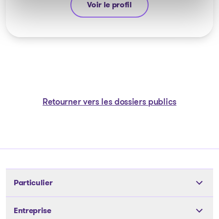
Voir le profil
Jean-François Cusson
Retourner vers les dossiers publics
Particulier
Outils
Entreprise