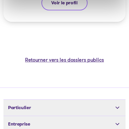
Voir le profil
Yannick Bourassa-Milot
Retourner vers les dossiers publics
Particulier
Outils
Entreprise