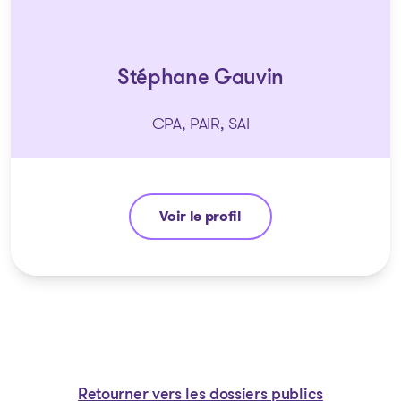
Stéphane Gauvin
CPA, PAIR, SAI
Voir le profil
Stéphane Gauvin
Retourner vers les dossiers publics