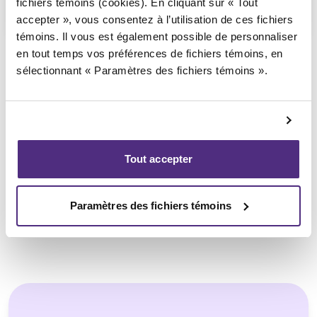
fichiers témoins (cookies). En cliquant sur « Tout
: Jugement sur requête en 3e 
accepter », vous consentez à l’utilisation de ces fichiers
témoins. Il vous est également possible de personnaliser
en tout temps vos préférences de fichiers témoins, en
sélectionnant « Paramètres des fichiers témoins ».
Syndic responsable du dossier
Tout accepter
Paramètres des fichiers témoins