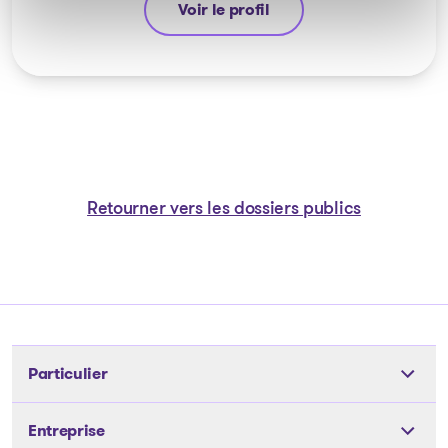
Voir le profil
Jean-François Cusson
Retourner vers les dossiers publics
Particulier
Outils
Entreprise