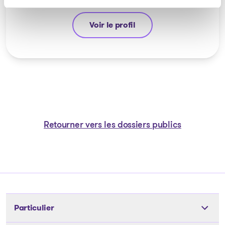
Voir le profil
Jean-François Cusson
Retourner vers les dossiers publics
Particulier