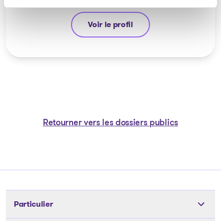
Voir le profil
Michel Thibault
Retourner vers les dossiers publics
Particulier