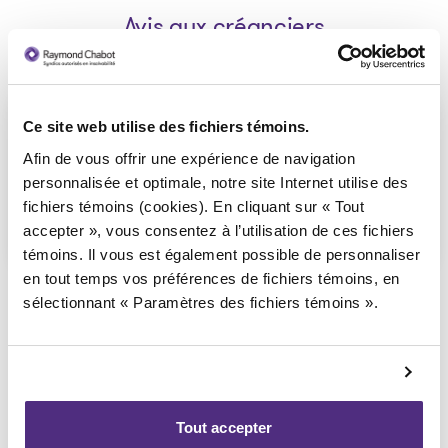
Avis aux créanciers
Avis de la faillite
Ce site web utilise des fichiers témoins.
2023-09-13
Afin de vous offrir une expérience de navigation
personnalisée et optimale, notre site Internet utilise des
fichiers témoins (cookies). En cliquant sur « Tout
Télécharger
: Avis de la faillite
accepter », vous consentez à l’utilisation de ces fichiers
témoins. Il vous est également possible de personnaliser
en tout temps vos préférences de fichiers témoins, en
sélectionnant « Paramètres des fichiers témoins ».
Retourner vers les dossiers publics
Tout accepter