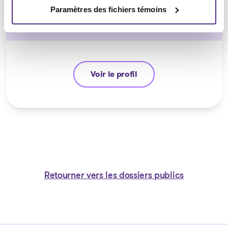
Paramètres des fichiers témoins
CPA, PAIR, SAI
Voir le profil
Étienne Fiset
Retourner vers les dossiers publics