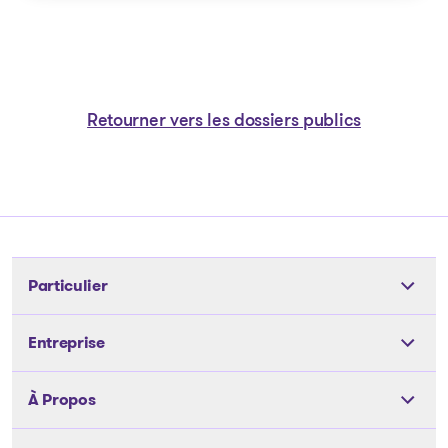
Retourner vers les dossiers publics
Particulier
Outils
Entreprise
Les solutions
Les solutions
À Propos
Articles et conseils
Articles et conseils