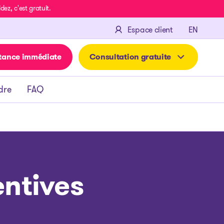
z, c'est gratuit.
ENGLIS
Espace client
EN
tance immédiate
Consultation gratuite
dre
FAQ
entives