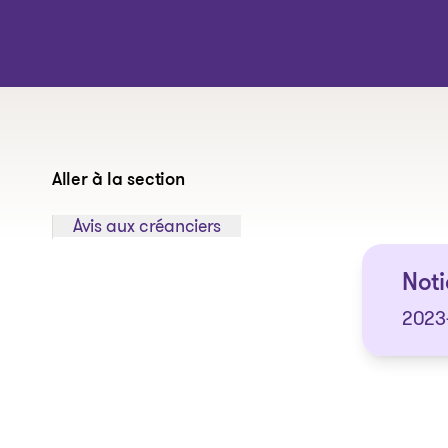
Aller à la section
Sauter à la section:
Avis aux créanciers
Noti
2023