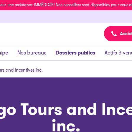
r une assistance IMMÉDIATE! Nos conseillers sont disponibles pour vous aide
Assis
uipe
Nos bureaux
Dossiers publics
Actifs à ven
rs and Incentives inc.
o Tours and Inc
inc.