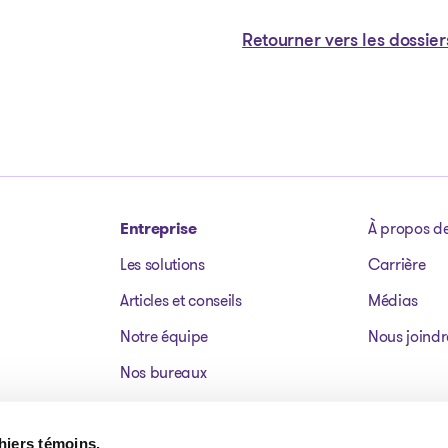
Retourner vers les dossier
Entreprise
À propos d
Les solutions
Carrière
Articles et conseils
Médias
Notre équipe
Nous joindr
Nos bureaux
Dossiers publics
Actifs à vendre
chiers témoins.