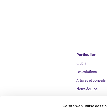
Particulier
Outils
Aller à la page d'accueil
Les solutions
Articles et conseils
Notre équipe
Nos bureaux
Témoignages
Ce site web utilise des fi