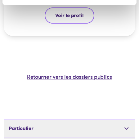
Voir le profil
Guyllaume Amiot
Retourner vers les dossiers publics
Particulier