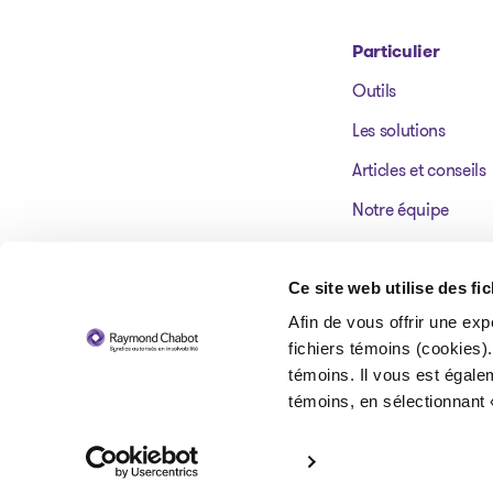
Particulier
Outils
Aller à la page d'accueil
Les solutions
Articles et conseils
Notre équipe
Nos bureaux
Témoignages
Ce site web utilise des fi
Afin de vous offrir une exp
FAQ
fichiers témoins (cookies).
témoins. Il vous est égale
témoins, en sélectionnant 
© 2026 Raymond Chabot inc. Syndics autorisés en insolvabilité