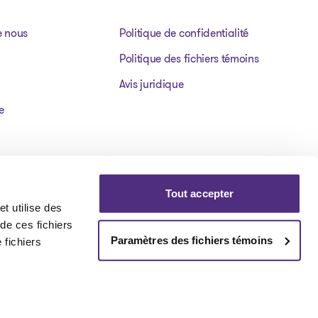
e nous
Politique de confidentialité
Politique des fichiers témoins
Avis juridique
e
Tout accepter
t utilise des
 de ces fichiers
Paramètres des fichiers témoins
 fichiers
Visit our facebookpage
Visit our instagrampage
Visit our youtubepage
Visit our tiktokp