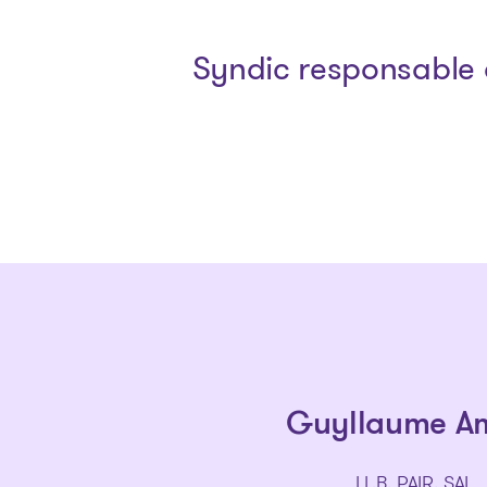
Syndic responsable 
Guyllaume A
LL.B, PAIR, SAI