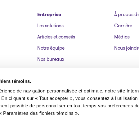
Entreprise
À propos d
Les solutions
Carrière
Articles et conseils
Médias
Notre équipe
Nous joindr
Nos bureaux
Dossiers publics
Actifs à vendre
chiers témoins.
érience de navigation personnalisée et optimale, notre site Interne
FAQ
 En cliquant sur « Tout accepter », vous consentez à l’utilisation
ment possible de personnaliser en tout temps vos préférences de
« Paramètres des fichiers témoins ».