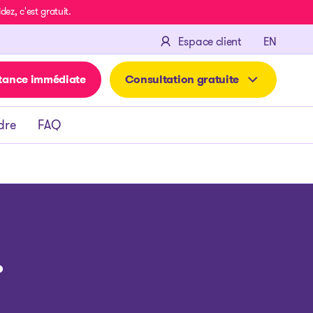
z, c'est gratuit.
ENGLIS
Espace client
EN
tance immédiate
Consultation gratuite
dre
FAQ
.