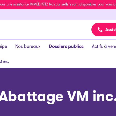
r une assistance IMMÉDIATE! Nos conseillers sont disponibles pour vous aide
Assis
uipe
Nos bureaux
Dossiers publics
Actifs à ven
 inc.
Abattage VM inc