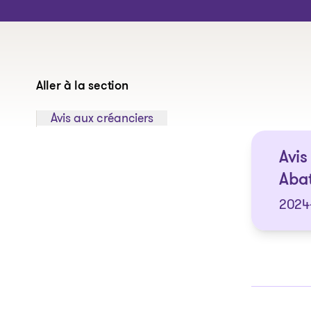
Aller à la section
Sauter à la section:
Avis aux créanciers
Avis
Abat
2024