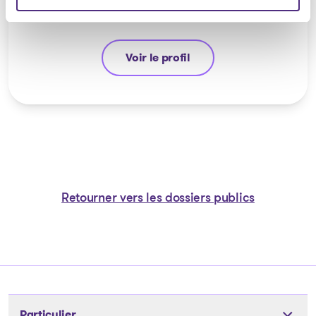
Voir le profil
Michel Thibault
Retourner vers les dossiers publics
Particulier