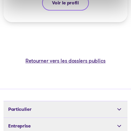
Voir le profil
Yannick Bourassa-Milot
Retourner vers les dossiers publics
Particulier
Outils
Entreprise