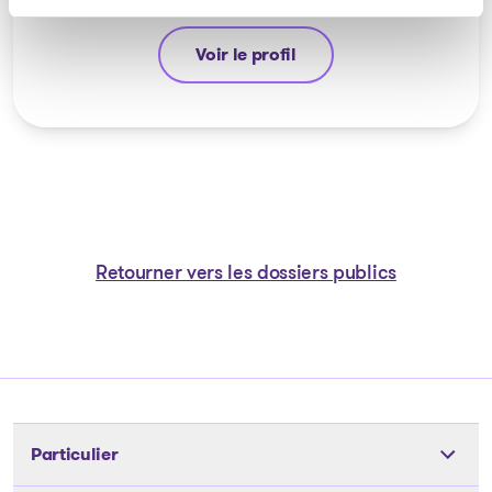
Voir le profil
Guyllaume Amiot
Retourner vers les dossiers publics
Particulier