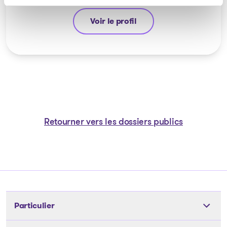
Voir le profil
Jean-François Cusson
Retourner vers les dossiers publics
Particulier