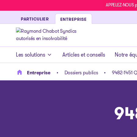
APPELEZ-NOUS pou
PARTICULIER
ENTREPRISE
- page d’accueil
Les solutions
Articles et conseils
Notre éq
Entreprise
Dossiers publics
9482-1451 Q
94