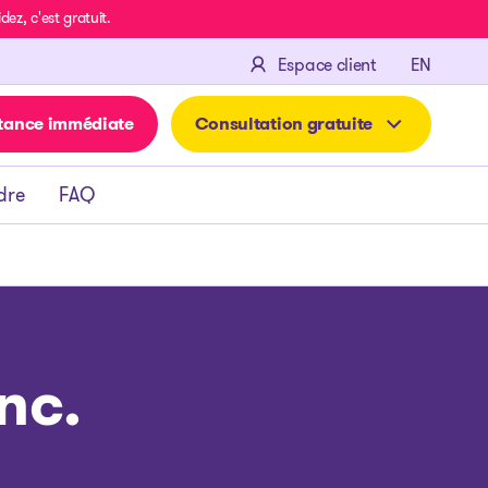
z, c'est gratuit.
ENGLIS
Espace client
EN
tance immédiate
Consultation gratuite
dre
FAQ
nc.