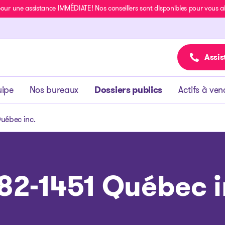
r une assistance IMMÉDIATE! Nos conseillers sont disponibles pour vous aide
Assis
uipe
Nos bureaux
Dossiers publics
Actifs à ven
uébec inc.
82-1451 Québec i