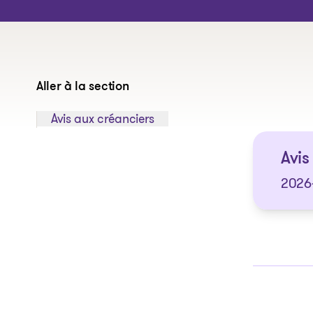
Aller à la section
Sauter à la section:
Avis aux créanciers
Avis 
2026