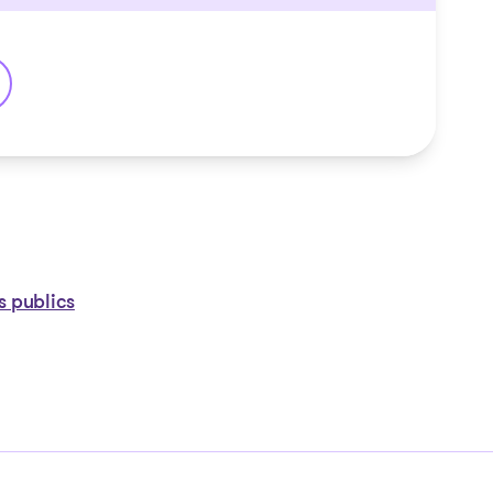
 Cusson
s publics