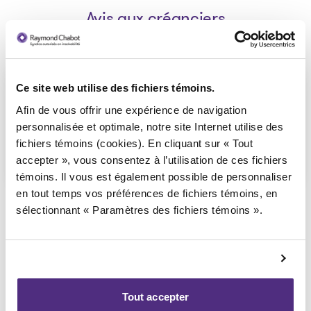
Avis aux créanciers
Avis de la faillite
Ce site web utilise des fichiers témoins.
2024-11-22
Afin de vous offrir une expérience de navigation
personnalisée et optimale, notre site Internet utilise des
fichiers témoins (cookies). En cliquant sur « Tout
Télécharger
: Avis de la faillite
accepter », vous consentez à l’utilisation de ces fichiers
témoins. Il vous est également possible de personnaliser
en tout temps vos préférences de fichiers témoins, en
sélectionnant « Paramètres des fichiers témoins ».
Retourner vers les dossiers publics
Tout accepter