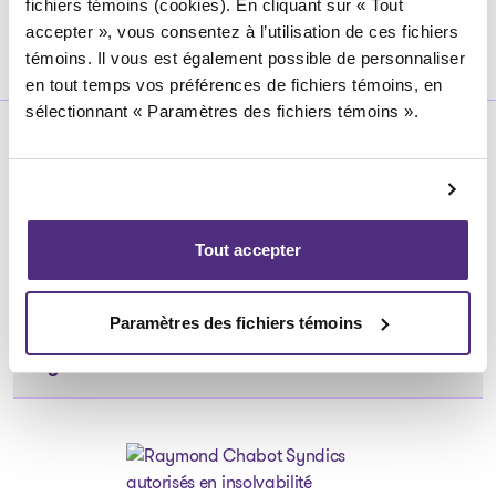
fichiers témoins (cookies). En cliquant sur « Tout
accepter », vous consentez à l’utilisation de ces fichiers
témoins. Il vous est également possible de personnaliser
en tout temps vos préférences de fichiers témoins, en
sélectionnant « Paramètres des fichiers témoins ».
Particulier
Outils
Entreprise
Tout accepter
Les solutions
Les solutions
À Propos
Articles et conseils
Paramètres des fichiers témoins
Articles et conseils
Notre équipe
À propos de nous
Légal
Notre équipe
Nos bureaux
Carrière
Nos bureaux
Politique de confidentialité
Témoignages
Médias
Dossiers publics
Politique des fichiers témoins
FAQ
Nous joindre