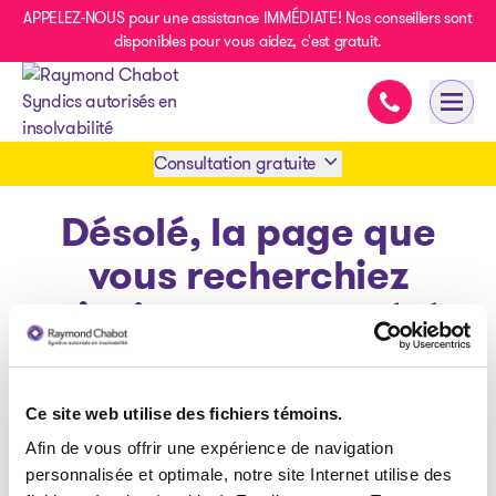
APPELEZ-NOUS pour une assistance IMMÉDIATE! Nos conseillers sont
disponibles pour vous aidez, c'est gratuit.
Assistance im
Ouvri
- page d’accueil
Consultation gratuite
Désolé, la page que
Prendre rendez-vous
vous recherchiez
1 438-858-6033
n’existe pas ou a été
déplacée.
SMS 1 514 878-0888
Ce site web utilise des fichiers témoins.
Afin de vous offrir une expérience de navigation
Retour à la page d'accueil
personnalisée et optimale, notre site Internet utilise des