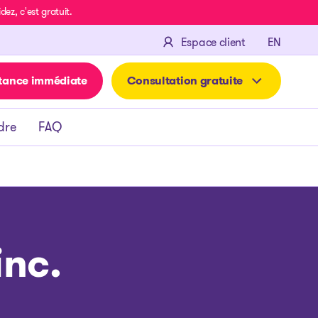
z, c'est gratuit.
ENGLIS
Espace client
EN
tance immédiate
Consultation gratuite
dre
FAQ
nc.