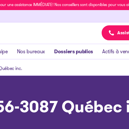
r une assistance IMMÉDIATE! Nos conseillers sont disponibles pour vous aide
Assis
uipe
Nos bureaux
Dossiers publics
Actifs à ven
Québec inc.
56-3087 Québec i