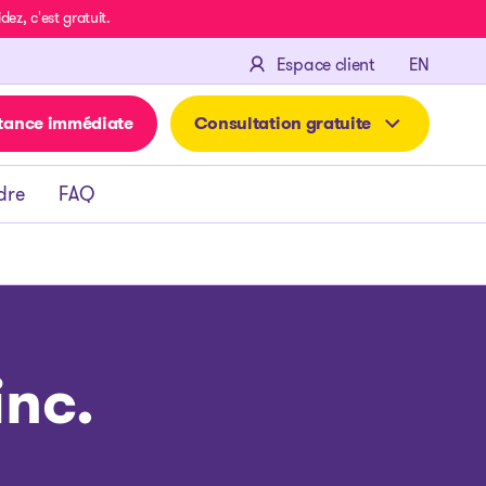
z, c'est gratuit.
ENGLIS
Espace client
EN
tance immédiate
Consultation gratuite
dre
FAQ
nc.