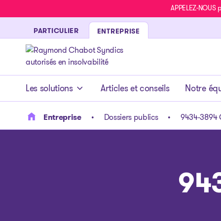
APPELEZ-NOUS pou
PARTICULIER
ENTREPRISE
- page d’accueil
Les solutions
Articles et conseils
Notre éq
Entreprise
Dossiers publics
9434-3894 
94