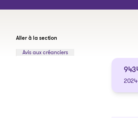
Aller à la section
Sauter à la section:
Avis aux créanciers
9434
2024