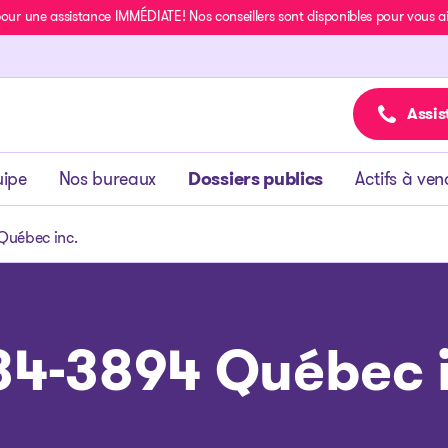
r une assistance IMMÉDIATE! Nos conseillers sont disponibles pour vous aide
Assis
uipe
Nos bureaux
Dossiers publics
Actifs à ven
Québec inc.
34-3894 Québec i