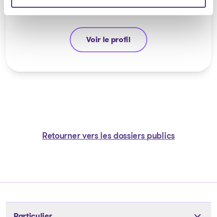
Voir le profil
Ali Hussain
Retourner vers les dossiers publics
Particulier