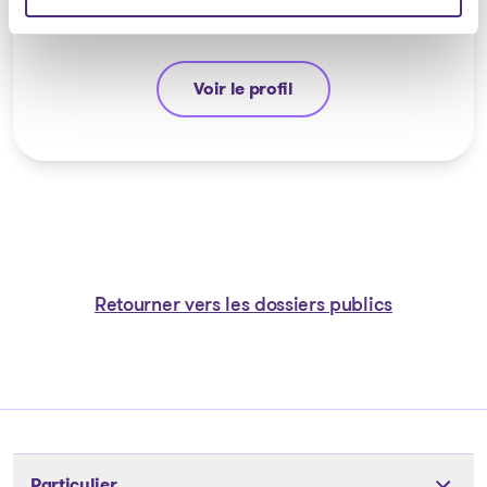
Voir le profil
Jean-François Cusson
Retourner vers les dossiers publics
Particulier