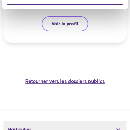
Voir le profil
Yannick Bourassa-Milot
Retourner vers les dossiers publics
Particulier