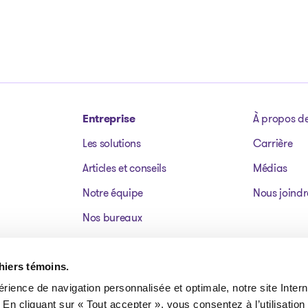
Entreprise
À propos d
Les solutions
Carrière
Articles et conseils
Médias
Notre équipe
Nous joindr
Nos bureaux
Dossiers publics
Actifs à vendre
chiers témoins.
érience de navigation personnalisée et optimale, notre site Interne
FAQ
 En cliquant sur « Tout accepter », vous consentez à l’utilisation