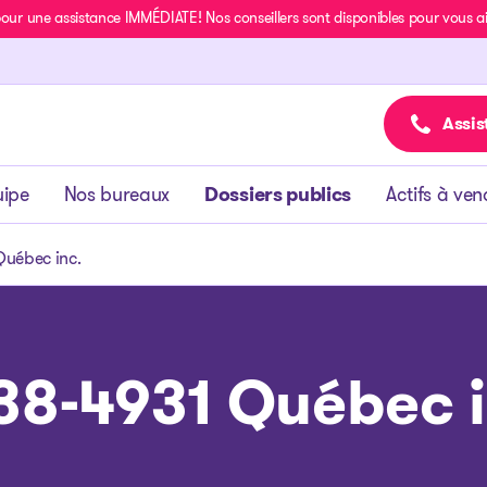
r une assistance IMMÉDIATE! Nos conseillers sont disponibles pour vous aide
Assis
uipe
Nos bureaux
Dossiers publics
Actifs à ven
uébec inc.
38-4931 Québec i