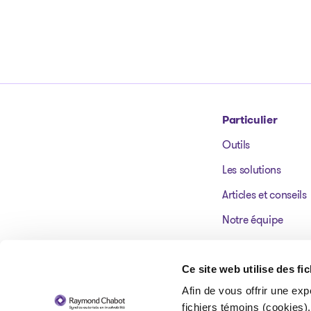
Particulier
Outils
Aller à la page d'accueil
Les solutions
Articles et conseils
Notre équipe
Nos bureaux
Témoignages
Ce site web utilise des fi
Afin de vous offrir une exp
FAQ
fichiers témoins (cookies).