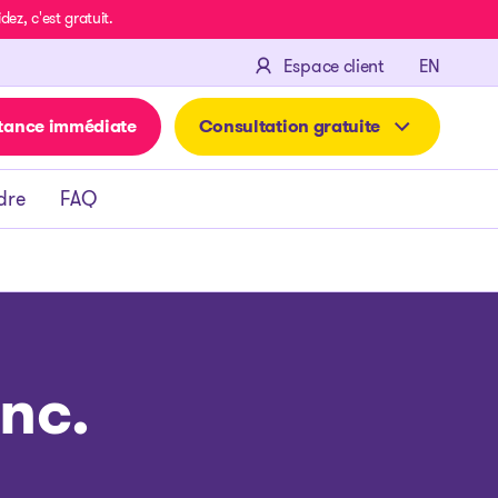
z, c'est gratuit.
ENGLIS
Espace client
EN
tance immédiate
Consultation gratuite
dre
FAQ
nc.