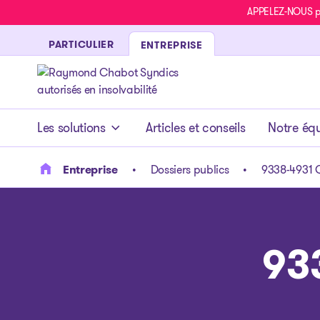
APPELEZ-NOUS pou
PARTICULIER
ENTREPRISE
- page d’accueil
Les solutions
Articles et conseils
Notre éq
Entreprise
Dossiers publics
9338-4931 Q
93