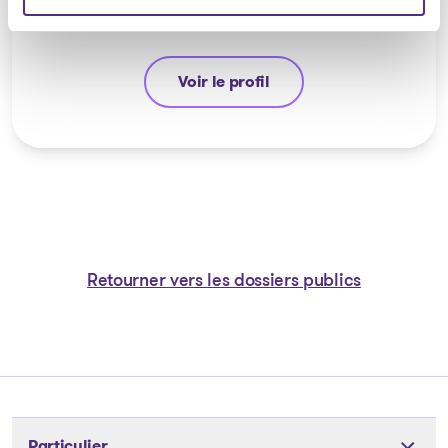
Voir le profil
Vicky Var
Retourner vers les dossiers publics
Particulier