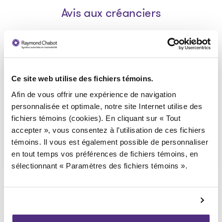
Avis aux créanciers
AVIS de la faillite aux
creanciers_9289-2041 Quebec
Ce site web utilise des fichiers témoins.
inc
Afin de vous offrir une expérience de navigation
personnalisée et optimale, notre site Internet utilise des
2020-10-13
fichiers témoins (cookies). En cliquant sur « Tout
accepter », vous consentez à l’utilisation de ces fichiers
Télécharger
: AVIS de la faillite aux crea
témoins. Il vous est également possible de personnaliser
en tout temps vos préférences de fichiers témoins, en
sélectionnant « Paramètres des fichiers témoins ».