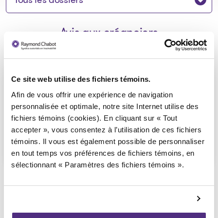
Avis aux créanciers
Avis de la faillite aux créanciers -
Ce site web utilise des fichiers témoins.
9280-5746 Québec inc.
Afin de vous offrir une expérience de navigation
personnalisée et optimale, notre site Internet utilise des
2024-01-15
fichiers témoins (cookies). En cliquant sur « Tout
accepter », vous consentez à l’utilisation de ces fichiers
Télécharger
témoins. Il vous est également possible de personnaliser
: Avis de la faillite aux créan
en tout temps vos préférences de fichiers témoins, en
sélectionnant « Paramètres des fichiers témoins ».