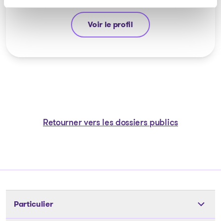
Voir le profil
Stéphane Gauvin
Retourner vers les dossiers publics
Particulier