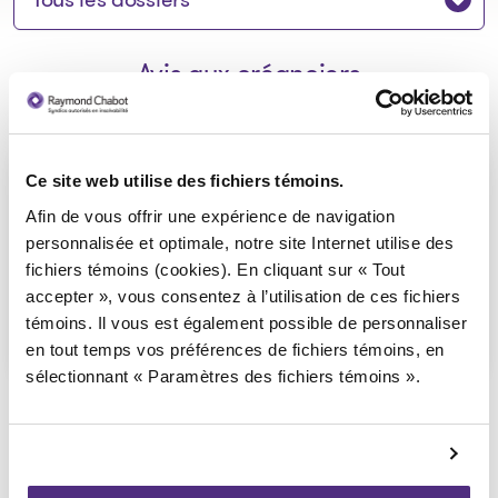
Avis aux créanciers
Avis de faillite - 9223-7429
Ce site web utilise des fichiers témoins.
Québec inc.
Afin de vous offrir une expérience de navigation
personnalisée et optimale, notre site Internet utilise des
2025-01-14
fichiers témoins (cookies). En cliquant sur « Tout
accepter », vous consentez à l’utilisation de ces fichiers
Télécharger
témoins. Il vous est également possible de personnaliser
: Avis de faillite - 9223-7429 
en tout temps vos préférences de fichiers témoins, en
sélectionnant « Paramètres des fichiers témoins ».