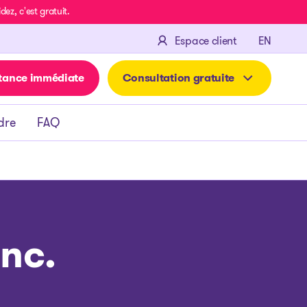
z, c'est gratuit.
ENGLIS
Espace client
EN
tance immédiate
Consultation gratuite
dre
FAQ
nc.