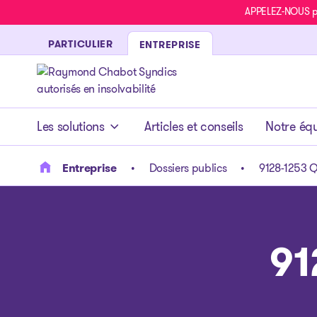
APPELEZ-NOUS pou
PARTICULIER
ENTREPRISE
- page d’accueil
Les solutions
Articles et conseils
Notre éq
Entreprise
Dossiers publics
9128-1253 Q
91