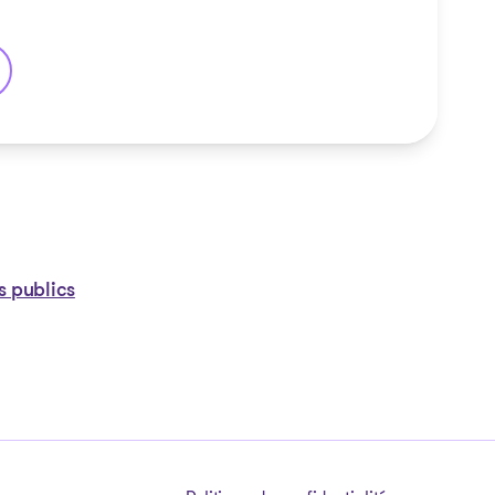
neuf
s publics