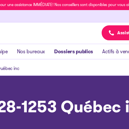
r une assistance IMMÉDIATE! Nos conseillers sont disponibles pour vous aide
Assis
uipe
Nos bureaux
Dossiers publics
Actifs à ven
uébec inc
28-1253 Québec 