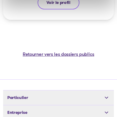
Voir le profil
Guyllaume Amiot
Retourner vers les dossiers publics
Particulier
Outils
Entreprise