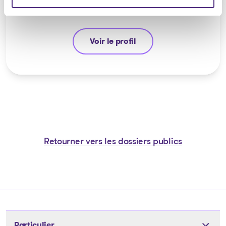
Voir le profil
Jean-François Cusson
Retourner vers les dossiers publics
Particulier