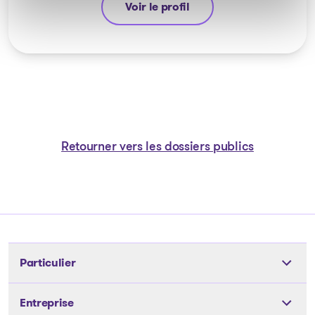
Voir le profil
Michel Thibault
Retourner vers les dossiers publics
Particulier
Outils
Entreprise