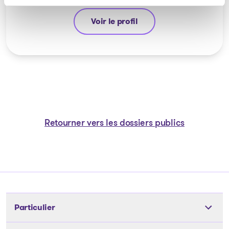
Voir le profil
Michel Thibault
Retourner vers les dossiers publics
Particulier