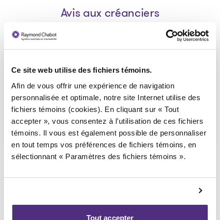
Avis aux créanciers
Avis de faillite aux créanciers -
Ce site web utilise des fichiers témoins.
12429233 Canada inc.
Afin de vous offrir une expérience de navigation
2024-07-02
personnalisée et optimale, notre site Internet utilise des
fichiers témoins (cookies). En cliquant sur « Tout
Télécharger
accepter », vous consentez à l’utilisation de ces fichiers
: Avis de faillite aux créancie
témoins. Il vous est également possible de personnaliser
en tout temps vos préférences de fichiers témoins, en
sélectionnant « Paramètres des fichiers témoins ».
Retourner vers les dossiers publics
Tout accepter