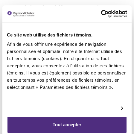
Achats impulsifs
: votre envie d’acheter
vient davantage de la pression sociale que
d’un vrai besoin.
Budget qui fond
: ces
petits achats de 20 $
Ce site web utilise des fichiers témoins.
à la fin du
ou 40 $ finissent par peser lourd
Afin de vous offrir une expérience de navigation
mois.
personnalisée et optimale, notre site Internet utilise des
Objets vite oubliés
: quand la tendance
fichiers témoins (cookies). En cliquant sur « Tout
accepter », vous consentez à l’utilisation de ces fichiers
passe, l’article perd de sa valeur… mais
témoins. Il vous est également possible de personnaliser
l’argent, lui, est déjà dépensé !
en tout temps vos préférences de fichiers témoins, en
sélectionnant « Paramètres des fichiers témoins ».
Astuces pour garder le contrôle sur
vos dépenses
La règle des 24 heures
: attendez une
journée avant d’acheter. Vous verrez souvent
Tout accepter
que le coup de cœur passe de lui-même.