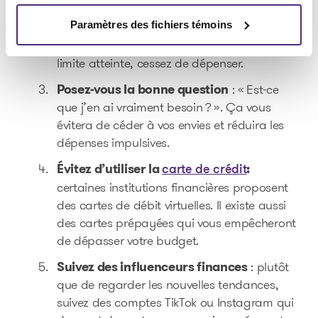
Fixez-vous un budget « plaisirs »
:
Paramètres des fichiers témoins
accordez-vous un montant précis chaque
mois pour les tendances virales. Une fois la
limite atteinte, cessez de dépenser.
Posez-vous la bonne question
: « Est-ce
que j’en ai vraiment besoin ? ». Ça vous
évitera de céder à vos envies et réduira les
dépenses impulsives.
Évitez d’utiliser la
:
carte de crédit
certaines institutions financières proposent
des cartes de débit virtuelles. Il existe aussi
des cartes prépayées qui vous empêcheront
de dépasser votre budget.
Suivez des influenceurs finances
: plutôt
que de regarder les nouvelles tendances,
suivez des comptes TikTok ou Instagram qui