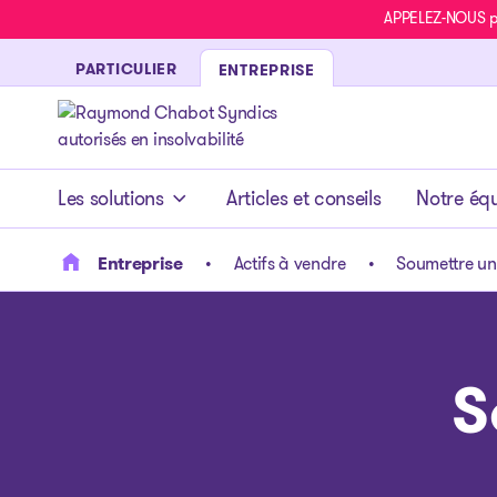
APPELEZ-NOUS pou
PARTICULIER
ENTREPRISE
- page d’accueil
Les solutions
Articles et conseils
Notre éq
Entreprise
Actifs à vendre
Soumettre un
S