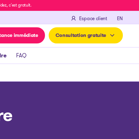
z, c'est gratuit.
ENGLIS
Espace client
EN
tance immédiate
Consultation gratuite
dre
FAQ
re