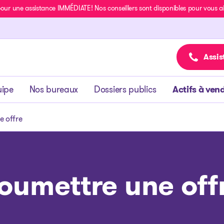
r une assistance IMMÉDIATE! Nos conseillers sont disponibles pour vous aide
Assis
uipe
Nos bureaux
Dossiers publics
Actifs à ven
e offre
oumettre une off