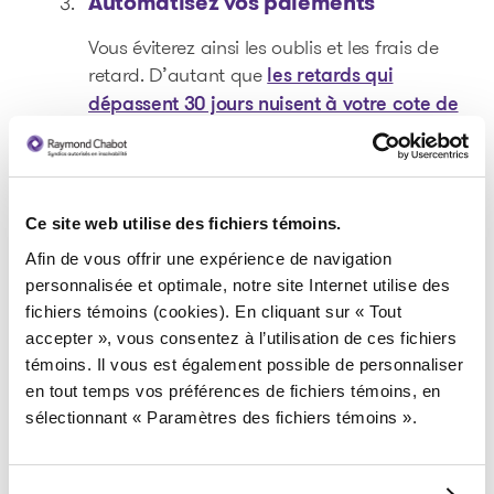
Automatisez vos paiements
Vous éviterez ainsi les oublis et les frais de
retard. D’autant que
les retards qui
dépassent 30 jours nuisent à votre cote de
crédit.
Trouvez un revenu supplémentaire
La pénurie de main-d’œuvre crée des
Ce site web utilise des fichiers témoins.
occasions. Vous pourriez par exemple aider
Afin de vous offrir une expérience de navigation
dans un commerce, travailler en restauration
personnalisée et optimale, notre site Internet utilise des
ou promener des chiens dans votre quartier.
fichiers témoins (cookies). En cliquant sur « Tout
Chaque revenu additionnel vous
accepter », vous consentez à l’utilisation de ces fichiers
rapprochera de vos objectifs.
témoins. Il vous est également possible de personnaliser
en tout temps vos préférences de fichiers témoins, en
Effacer ses dettes ne se fait pas du jour au
sélectionnant « Paramètres des fichiers témoins ».
lendemain. Il ne faut pas viser la perfection ni vouloir
aller trop vite. Avancez plutôt à votre rythme.
L’essentiel est de commencer.