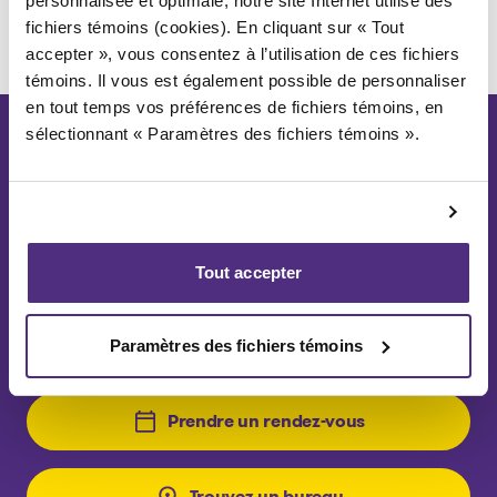
personnalisée et optimale, notre site Internet utilise des
fichiers témoins (cookies). En cliquant sur « Tout
accepter », vous consentez à l’utilisation de ces fichiers
témoins. Il vous est également possible de personnaliser
en tout temps vos préférences de fichiers témoins, en
sélectionnant « Paramètres des fichiers témoins ».
Consultez
gratuitement l’un de
nos conseillers
Tout accepter
La première consultation est gratuite,
Paramètres des fichiers témoins
confidentielle et sans jugement.
Prendre un rendez-vous
Trouvez un bureau