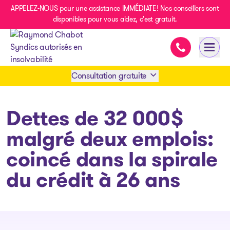
APPELEZ-NOUS pour une assistance IMMÉDIATE! Nos conseillers sont
disponibles pour vous aidez, c'est gratuit.
Assistance im
Ouvri
- page d’accueil
Consultation gratuite
Prendre rendez-vous
Dettes de 32 000$
malgré deux emplois:
1 438-858-6033
coincé dans la spirale
du crédit à 26 ans
SMS 1 514 878-0888