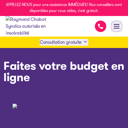
APPELEZ-NOUS pour une assistance IMMÉDIATE! Nos conseillers sont
disponibles pour vous aidez, c'est gratuit.
Assistance im
Ouvri
- page d’accueil
Consultation gratuite
Prendre rendez-vous
Faites votre budget en
ligne
1 438-858-6033
SMS 1 514 878-0888