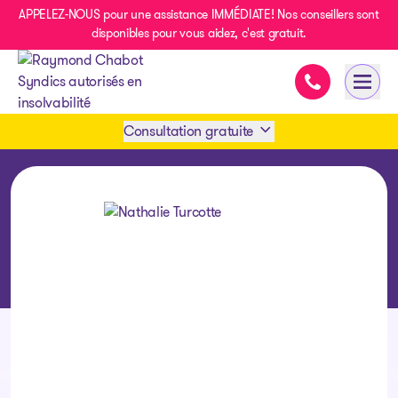
APPELEZ-NOUS pour une assistance IMMÉDIATE! Nos conseillers sont
disponibles pour vous aidez, c'est gratuit.
Assistance im
Ouvri
- page d’accueil
Consultation gratuite
Prendre rendez-vous
1 438-858-6033
SMS 1 514 878-0888