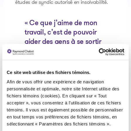
études de syndic autorisé en insolvabilité.
« Ce que j’aime de mon
travail, c’est de pouvoir
aider des gens à se sortir
d’une situation difficile. »
Nathalie Turcotte est très passionnée par
Ce site web utilise des fichiers témoins.
son travail. Elle transmet son savoir-faire
Afin de vous offrir une expérience de navigation
pour aider les moins nantis de sa
personnalisée et optimale, notre site Internet utilise des
communauté en étant membre du conseil
fichiers témoins (cookies). En cliquant sur « Tout
d’administration de Solution Budget Plus, un
accepter », vous consentez à l’utilisation de ces fichiers
organisme sans but lucratif qui aide les gens
témoins. Il vous est également possible de personnaliser
défavorisés de la région de Sherbrooke à
en tout temps vos préférences de fichiers témoins, en
gérer leurs finances personnelles.
sélectionnant « Paramètres des fichiers témoins ».