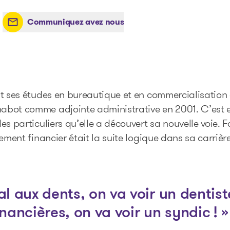
Communiquez avez nous
Les solutions
it ses études en bureautique et en commercialisatio
abot comme adjointe administrative en 2001. C’est 
es particuliers qu’elle a découvert sa nouvelle voie. 
ement financier était la suite logique dans sa carrièr
Articles et conseils
Outils
l aux dents, on va voir un dentis
inancières, on va voir un syndic ! »