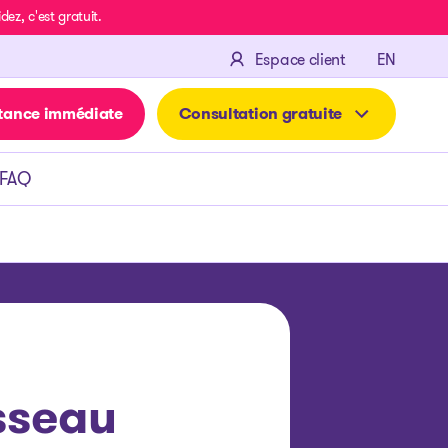
z, c'est gratuit.
ENGLIS
Espace client
EN
tance immédiate
Consultation gratuite
FAQ
sseau