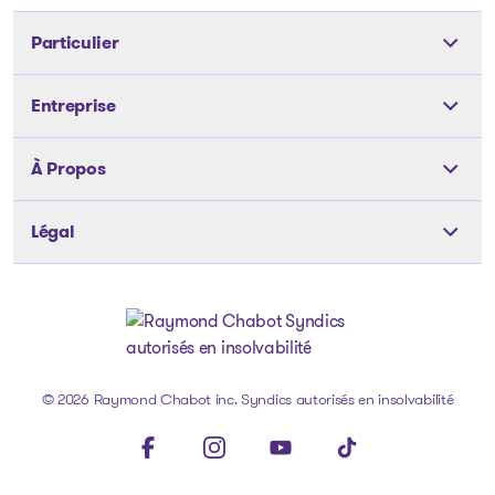
Particulier
Outils
Entreprise
Les solutions
Les solutions
À Propos
Articles et conseils
Articles et conseils
Notre équipe
À propos de nous
Légal
Notre équipe
Nos bureaux
Carrière
Nos bureaux
Politique de confidentialité
Témoignages
Médias
Dossiers publics
Politique des fichiers témoins
FAQ
Nous joindre
Actifs à vendre
Avis juridique
Aller à la page d'accueil
© 2026 Raymond Chabot inc. Syndics autorisés en insolvabilité
FAQ
Visit our facebookpage
Visit our instagrampage
Visit our youtubepage
Visit our tiktokpage