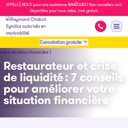
APPELEZ-NOUS pour une assistance IMMÉDIATE! Nos conseillers sont
disponibles pour vous aidez, c'est gratuit.
Assistance im
Ouvri
- page d’accueil
Consultation gratuite
Prendre rendez-vous
Restaurateur et crise
de liquidité : 7 conseils
1 438-858-6033
pour améliorer votre
situation financière
SMS 1 514 878-0888