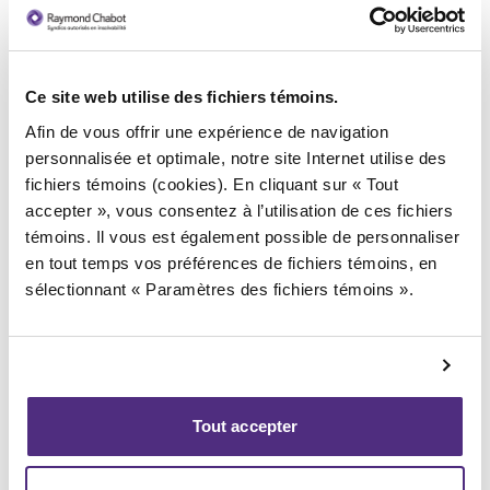
Offrez des services de livraison et des plats à
emporter afin de diversifier votre clientèle et
augmenter votre chiffre d’affaires. Si vous aviez
Ce site web utilise des fichiers témoins.
développé ce service durant la pandémie, vous
savez déjà comment ça marche !
Afin de vous offrir une expérience de navigation
personnalisée et optimale, notre site Internet utilise des
Proposez des offres spéciales et des événements
fichiers témoins (cookies). En cliquant sur « Tout
spéciaux pour attirer les clients en dehors des
accepter », vous consentez à l’utilisation de ces fichiers
heures de pointe. Par exemple, le deuxième plat
témoins. Il vous est également possible de personnaliser
pourrait être à 50 % tous les mardis soir.
en tout temps vos préférences de fichiers témoins, en
sélectionnant « Paramètres des fichiers témoins ».
5.
Innovez en utilisant la
technologie
Mettez-vous au goût du jour en vous servant de la
technologie. Vous pouvez par exemple en profiter
Tout accepter
pour :